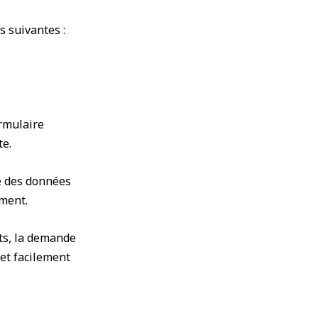
s suivantes :
ormulaire
te.
te des données
ément.
ets, la demande
et facilement