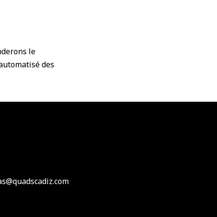
nderons le
 automatisé des
utas@quadscadiz.com