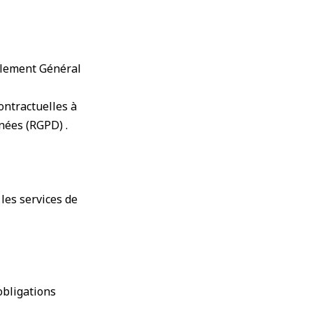
èglement Général
ontractuelles à
nées (RGPD) .
les services de
obligations