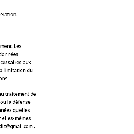
elation.
ement. Les
s données
écessaires aux
a limitation du
ons.
 au traitement de
 ou la défense
nnées qu’elles
ar elles-mêmes
adiz@gmail.com ,